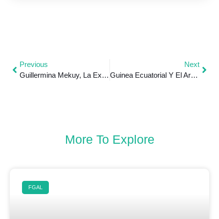
Previous
Next
Guillermina Mekuy, La Ex Ministra De Cultura Y Escritora, Ahora Editora E Impulsora De La Cosmética Inclusiva
Guinea Ecuatorial Y El Arte Escultórico
More To Explore
FGAL