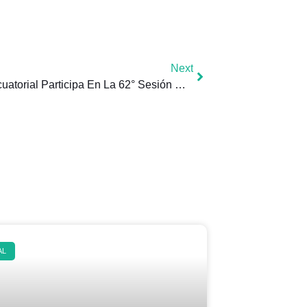
Next
Guinea Ecuatorial Participa En La 62° Sesión Ordinaria De La Comisión Africana De Los DDHH Y De Los Pueblos
AL