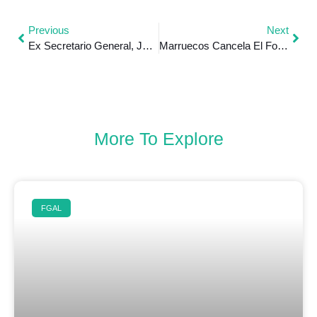
Previous
Next
Ex Secretario General, Javier Pérez De Cuéllar Un Actor De América Latina En La Política Mundial
Marruecos Cancela El Foro Crans Montana De Dakhla Debido A Los Temores De Coronavirus
More To Explore
FGAL