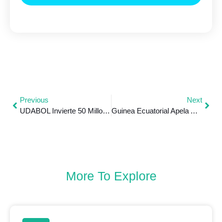
Previous
Next
UDABOL Invierte 50 Millones De Dólares En Moderno Hospital Universitario
Guinea Ecuatorial Apela Al Fomento Del Desarrollo Socio-Económico En África Para La Prevención De Conflictos
More To Explore