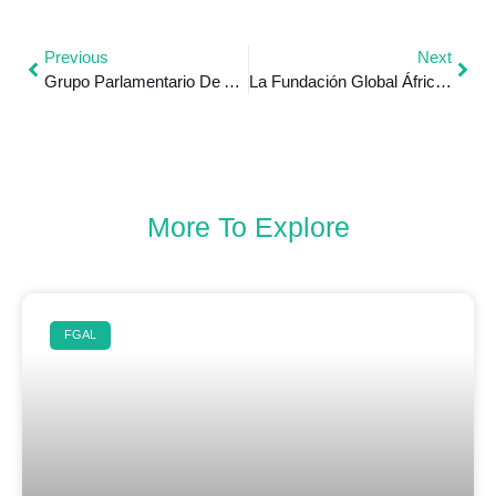
Previous
Next
Grupo Parlamentario De Amistad Nicaragua – Marruecos Expresa Su Apoyo Al Fortalecimiento De Las Relaciones Diplomáticas, Parlamentarias Y Económicas Entre Ambas Naciones
La Fundación Global África Latina Participa De La Feria Internacional Virtual De Educación FIVE 2020
More To Explore
FGAL