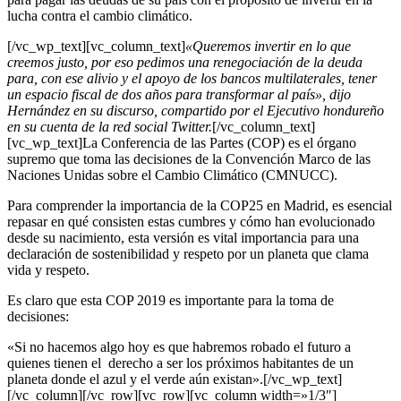
lucha contra el cambio climático.
[/vc_wp_text][vc_column_text]
«Queremos invertir en lo que
creemos justo, por eso pedimos una renegociación de la deuda
para, con ese alivio y el apoyo de los bancos multilaterales, tener
un espacio fiscal de dos años para transformar al país», dijo
Hernández en su discurso, compartido por el Ejecutivo hondureño
en su cuenta de la red social Twitter.
[/vc_column_text]
[vc_wp_text]La Conferencia de las Partes (COP) es el órgano
supremo que toma las decisiones de la Convención Marco de las
Naciones Unidas sobre el Cambio Climático (CMNUCC).
Para comprender la importancia de la COP25 en Madrid, es esencial
repasar en qué consisten estas cumbres y cómo han evolucionado
desde su nacimiento, esta versión es vital importancia para una
declaración de sostenibilidad y respeto por un planeta que clama
vida y respeto.
Es claro que esta COP 2019 es importante para la toma de
decisiones:
«Si no hacemos algo hoy es que habremos robado el futuro a
quienes tienen el derecho a ser los próximos habitantes de un
planeta donde el azul y el verde aún existan».[/vc_wp_text]
[/vc_column][/vc_row][vc_row][vc_column width=»1/3″]