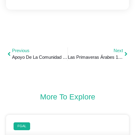
Previous
Next
Apoyo De La Comunidad Internacional Al Presidente De El Savador Nayib Bukele
Las Primaveras Árabes 10 Años Después
More To Explore
FGAL